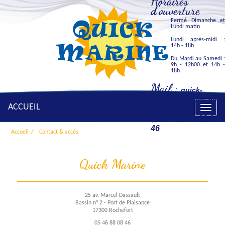
Horaires
d'ouverture
Fermé Dimanche et
Lundi matin
Lundi après-midi :
14h - 18h
Du Mardi au Samedi :
9h - 12h00 et 14h -
18h
Mail :
quick-
marine@cegetel.net
ACCUEIL
Toggle
Tél. :
05 46 88 08
naviga
46
Accueil
Contact & accès
Quick Marine
25 av. Marcel Dassault
Bassin n° 2 - Port de Plaisance
17300 Rochefort
05 46 88 08 46