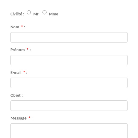
Civilité :
Mr
Mme
Nom
*
:
Prénom
*
:
E-mail
*
:
Objet :
Message
*
: